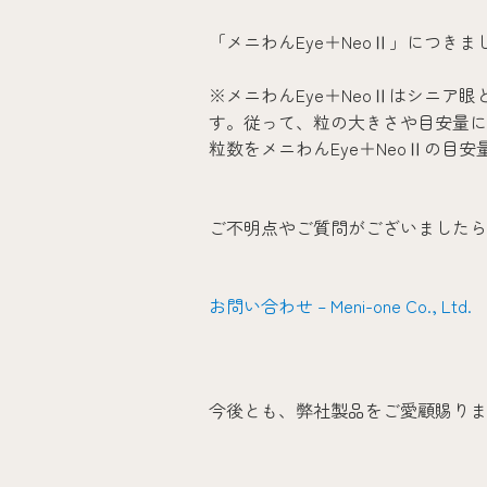
「メニわんEye＋NeoⅡ」につき
※メニわんEye＋NeoⅡはシニ
す。従って、粒の大きさや目安量に
粒数をメニわんEye＋NeoⅡの
ご不明点やご質問がございましたら
お問い合わせ – Meni-one Co., 
今後とも、弊社製品をご愛顧賜りま